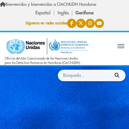
Skip to main content
Bienvenidos y bienvenidas a OACNUDH Honduras
Español
Inglés
Garífuna
Síguenos en redes sociales
Oficina del Alto Comisionado de las Naciones Unidas
para los Derechos Humanos en Honduras (OACNUDH)
Buscar