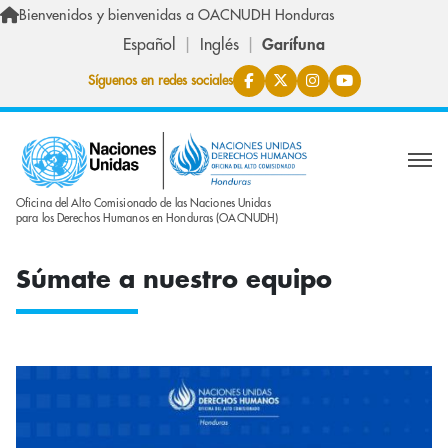
Skip to main content
Bienvenidos y bienvenidas a OACNUDH Honduras
Español
Inglés
Garífuna
Síguenos en redes sociales
Oficina del Alto Comisionado de las Naciones Unidas
para los Derechos Humanos en Honduras (OACNUDH)
Súmate a nuestro equipo