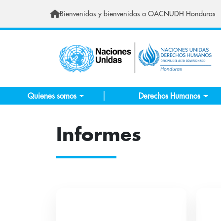
Skip to main content
Bienvenidos y bienvenidas a OACNUDH Honduras
Quienes somos
Derechos Humanos
Informes
17 publicaciones