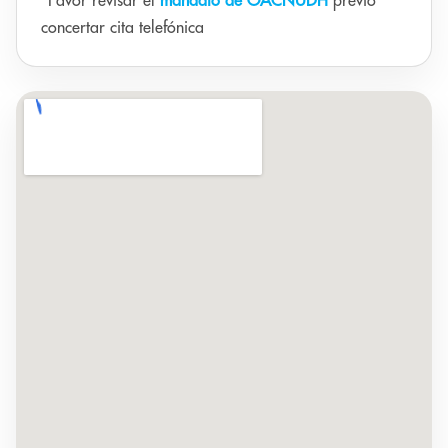
*Favor revisar el
mandato de OACNUDH
previo
concertar cita telefónica