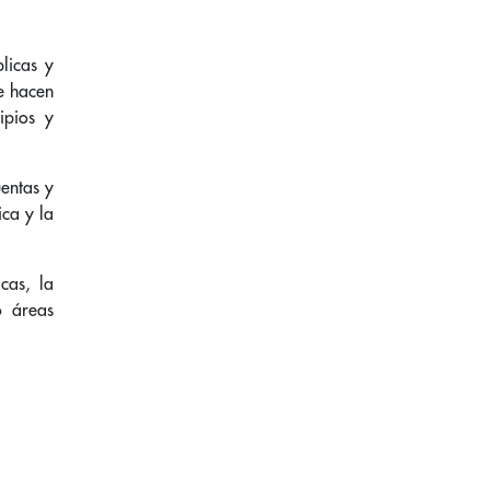
licas y
e hacen
ipios y
uentas y
ica y la
cas, la
o áreas