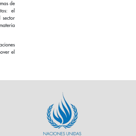
imas de
tos: el
 sector
 materia
aciones
mover el