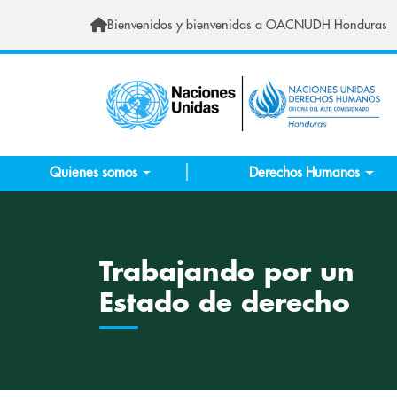
Skip to main content
Bienvenidos y bienvenidas a OACNUDH Honduras
Quienes somos
Derechos Humanos
Trabajando por un
Estado de derecho