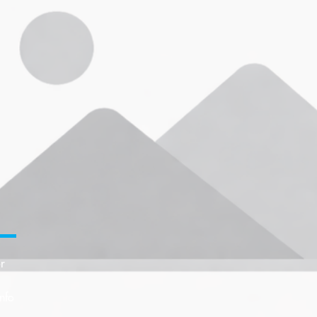
r
nfo