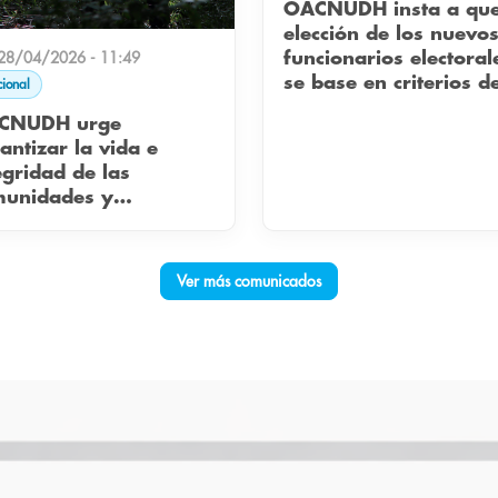
OACNUDH insta a que la
elección de los nuevo
funcionarios electoral
 28/04/2026 - 11:49
se base en criterios d
ional
idoneidad.
CNUDH urge
antizar la vida e
egridad de las
munidades y
anizaciones
pesinas en el Bajo
uán.
Ver más comunicados