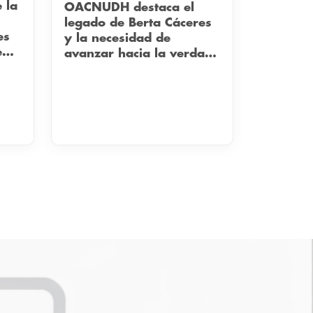
OACNUDH destaca el
s
legado de Berta Cáceres
es
y la necesidad de
e
avanzar hacia la verdad
y la justicia en el décimo
aniversario de su
siembra.