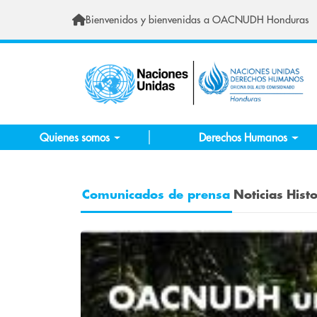
Skip to main content
Bienvenidos y bienvenidas a OACNUDH Honduras
Quienes somos
Derechos Humanos
Comunicados de prensa
Noticias
Histo