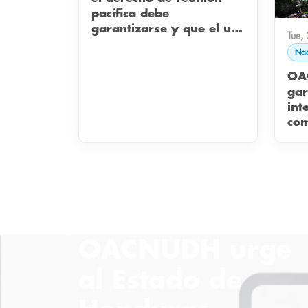
pacífica debe
garantizarse y que el uso
Tue,
de la fuerza constituye
Nac
una medida de último
recurso
OA
gar
int
co
org
cam
Ag
OACNUDH urge
al Estado de