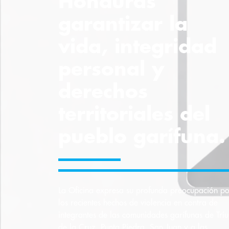
Honduras
garantizar la
vida, integridad
personal y
derechos
territoriales del
pueblo garífuna.
La Oficina expresa su profunda preocupación po
los recientes hechos de violencia en contra de
integrantes de las comunidades garífunas de Triu
de la Cruz, Punta Piedra, San Juan y a las