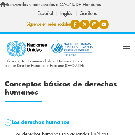
Skip to main content
Bienvenidos y bienvenidas a OACNUDH Honduras
Español
Inglés
Garífuna
Síguenos en redes sociales
Oficina del Alto Comisionado de las Naciones Unidas
para los Derechos Humanos en Honduras (OACNUDH)
Conceptos básicos de derechos
humanos
Los derechos humanos
Los derechos humanos son garantías jurídicas