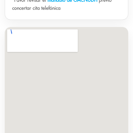
*Favor revisar el
mandato de OACNUDH
previo
concertar cita telefónica