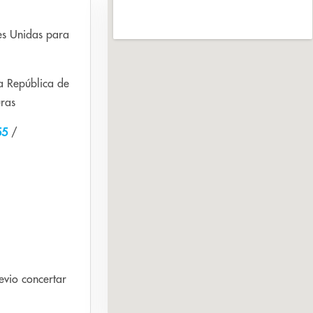
es Unidas para
 República de
ras
55
/
vio concertar