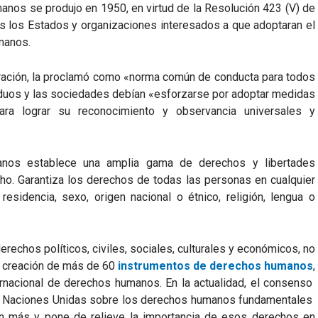
manos se produjo en 1950, en virtud de la Resolución 423 (V) de
dos los Estados y organizaciones interesados a que adoptaran el
manos.
ración, la proclamó como «norma común de conducta para todos
ividuos y las sociedades debían «esforzarse por adoptar medidas
 para lograr su reconocimiento y observancia universales y
anos establece una amplia gama de derechos y libertades
o. Garantiza los derechos de todas las personas en cualquier
 residencia, sexo, origen nacional o étnico, religión, lengua o
rechos políticos, civiles, sociales, culturales y económicos, no
a creación de más de 60
instrumentos de derechos humanos
,
ernacional de derechos humanos. En la actualidad, el consenso
s Naciones Unidas sobre los derechos humanos fundamentales
un más y pone de relieve la importancia de esos derechos en