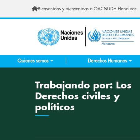
Skip to main content
Bienvenidos y bienvenidas a OACNUDH Honduras
Quienes somos
Derechos Humanos
Trabajando por: Los
Derechos civiles y
políticos