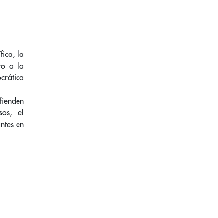
ica, la
to a la
crática
fienden
sos, el
antes en