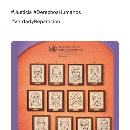
#Justicia
#DerechosHumanos
#VerdadyReparación