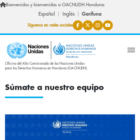
Skip to main content
Bienvenidos y bienvenidas a OACNUDH Honduras
Español
Inglés
Garífuna
Síguenos en redes sociales
Oficina del Alto Comisionado de las Naciones Unidas
para los Derechos Humanos en Honduras (OACNUDH)
Súmate a nuestro equipo