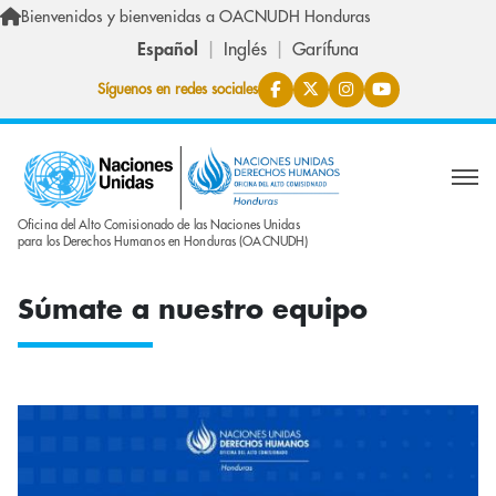
Pasar al contenido principal
Bienvenidos y bienvenidas a OACNUDH Honduras
Español
Inglés
Garífuna
Síguenos en redes sociales
Oficina del Alto Comisionado de las Naciones Unidas
para los Derechos Humanos en Honduras (OACNUDH)
Súmate a nuestro equipo