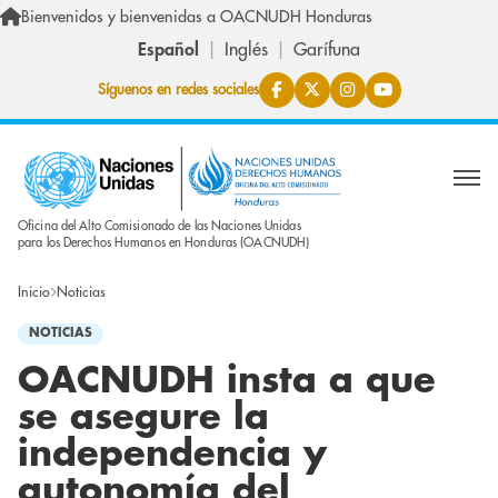
Pasar al contenido principal
Bienvenidos y bienvenidas a OACNUDH Honduras
Español
Inglés
Garífuna
Síguenos en redes sociales
Oficina del Alto Comisionado de las Naciones Unidas
para los Derechos Humanos en Honduras (OACNUDH)
Inicio
Noticias
NOTICIAS
OACNUDH insta a que
se asegure la
independencia y
autonomía del