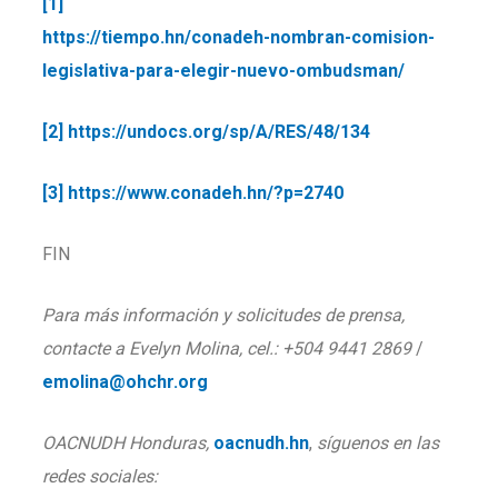
[1]
https://tiempo.hn/conadeh-nombran-comision-
legislativa-para-elegir-nuevo-ombudsman/
[2]
https://undocs.org/sp/A/RES/48/134
[3]
https://www.conadeh.hn/?p=2740
FIN
Para más información y solicitudes de prensa,
contacte a Evelyn Molina, cel.: +504 9441 2869
/
emolina@ohchr.org
OACNUDH Honduras,
oacnudh.hn
,
síguenos en las
redes sociales: