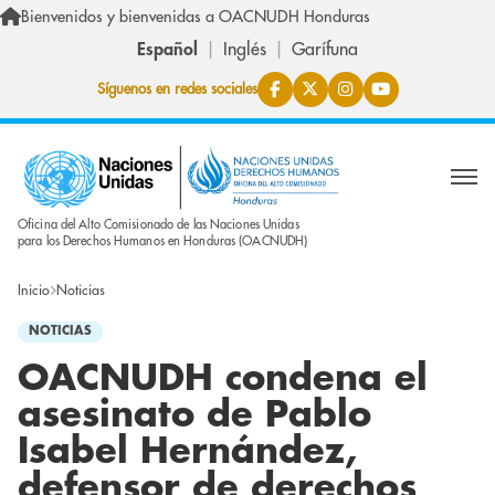
Pasar al contenido principal
Bienvenidos y bienvenidas a OACNUDH Honduras
Español
Inglés
Garífuna
Síguenos en redes sociales
Oficina del Alto Comisionado de las Naciones Unidas
para los Derechos Humanos en Honduras (OACNUDH)
Inicio
Noticias
NOTICIAS
OACNUDH condena el
asesinato de Pablo
Isabel Hernández,
defensor de derechos