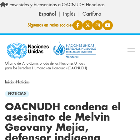
Pasar al contenido principal
Bienvenidos y bienvenidas a OACNUDH Honduras
Español
Inglés
Garífuna
Síguenos en redes sociales
Oficina del Alto Comisionado de las Naciones Unidas
para los Derechos Humanos en Honduras (OACNUDH)
Inicio
Noticias
NOTICIAS
OACNUDH condena el
asesinato de Melvin
Geovany Mejía,
defensor indígena