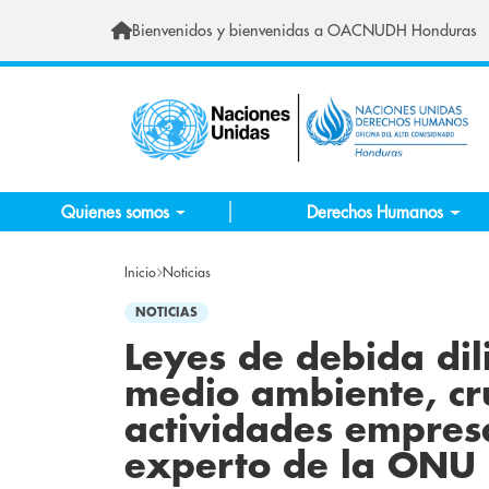
Pasar al contenido principal
Bienvenidos y bienvenidas a OACNUDH Honduras
Quienes somos
Derechos Humanos
Inicio
Noticias
NOTICIAS
Leyes de debida di
medio ambiente, cru
actividades empresa
experto de la ONU