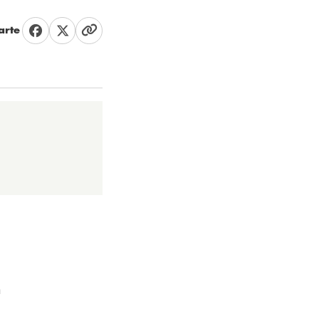
rte
n