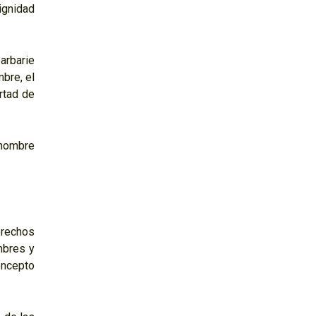
ignidad
arbarie
bre, el
rtad de
 hombre
rechos
mbres y
oncepto