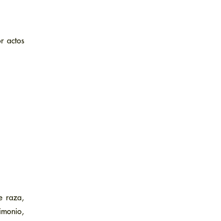
r actos
e raza,
imonio,