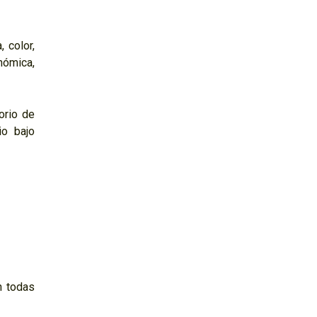
 color,
nómica,
torio de
io bajo
n todas