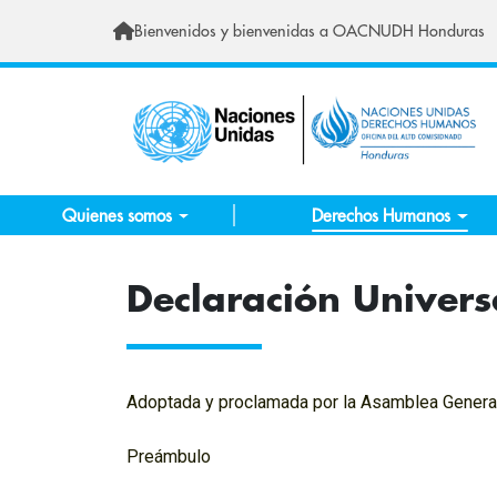
Skip to main content
Bienvenidos y bienvenidas a OACNUDH Honduras
Quienes somos
Derechos Humanos
Declaración Univer
Adoptada y proclamada por la Asamblea General 
Preámbulo