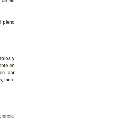
 de las
l pleno
eblos y
ente en
en, por
s, tanto
iencia,