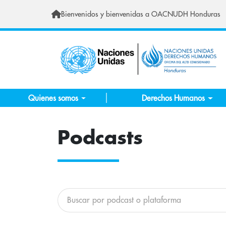
Skip to main content
Bienvenidos y bienvenidas a OACNUDH Honduras
Quienes somos
Derechos Humanos
Podcasts
Buscar podcasts