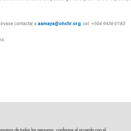
sírvase contactar a
aamaya@ohchr.org
, cel:
+504 9436-0183
es:
umanos de todas las personas, conforme al acuerdo con el