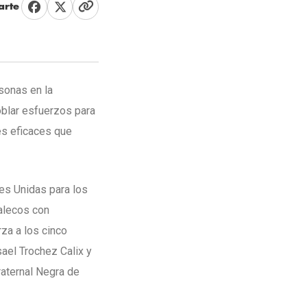
rte
sonas en la
oblar esfuerzos para
es eficaces que
nes Unidas para los
alecos con
rza a los cinco
sael Trochez Calix y
raternal Negra de