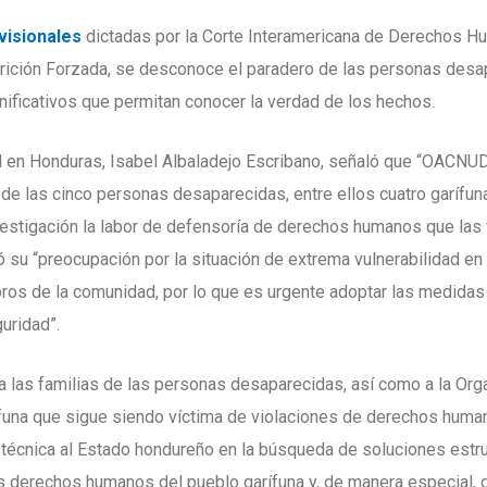
visionales
dictadas por la Corte Interamericana de Derechos H
rición Forzada, se desconoce el paradero de las personas desap
nificativos que permitan conocer la verdad de los hechos.
 en Honduras, Isabel Albaladejo Escribano, señaló que “OACNU
de las cinco personas desaparecidas, entre ellos cuatro garífuna
nvestigación la labor de defensoría de derechos humanos que las
u “preocupación por la situación de extrema vulnerabilidad en 
bros de la comunidad, por lo que es urgente adoptar las medidas
uridad”.
 a las familias de las personas desaparecidas, así como a la Org
una que sigue siendo víctima de violaciones de derechos human
ia técnica al Estado hondureño en la búsqueda de soluciones estr
os derechos humanos del pueblo garífuna y, de manera especial,