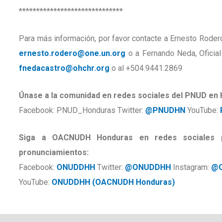
******************************
Para más información, por favor contacte a Ernesto Roder
ernesto.rodero@one.un.org
o a Fernando Neda, Oficia
fnedacastro@ohchr.org
o al +504.9441.2869
Únase a la comunidad en redes sociales del PNUD en
Facebook: PNUD_Honduras Twitter:
@PNUDHN
YouTube:
Siga a OACNUDH Honduras en redes sociales p
pronunciamientos:
Facebook:
ONUDDHH
Twitter:
@ONUDDHH
Instagram:
@
YouTube:
ONUDDHH (OACNUDH Honduras)