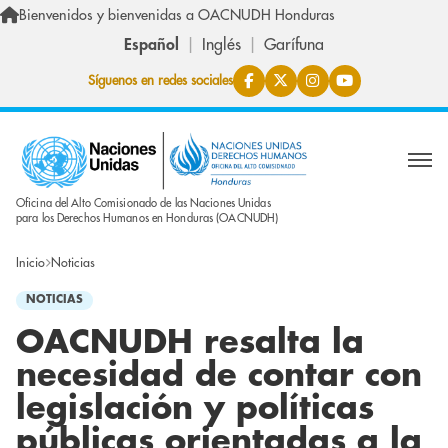
Pasar al contenido principal
Bienvenidos y bienvenidas a OACNUDH Honduras
Español
Inglés
Garífuna
Síguenos en redes sociales
Oficina del Alto Comisionado de las Naciones Unidas
para los Derechos Humanos en Honduras (OACNUDH)
Inicio
Noticias
NOTICIAS
OACNUDH resalta la
necesidad de contar con
legislación y políticas
públicas orientadas a la