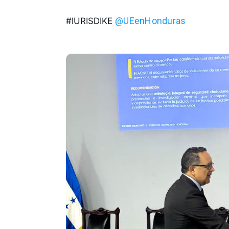
@UEenHonduras
#IURISDIKE