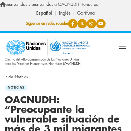
Pasar al contenido principal
Bienvenidos y bienvenidas a OACNUDH Honduras
Español
Inglés
Garífuna
Síguenos en redes sociales
Oficina del Alto Comisionado de las Naciones Unidas
para los Derechos Humanos en Honduras (OACNUDH)
Inicio
Noticias
NOTICIAS
OACNUDH:
“Preocupante la
vulnerable situación de
más de 3 mil migrantes