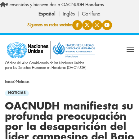
Pasar al contenido principal
Bienvenidos y bienvenidas a OACNUDH Honduras
Español
Inglés
Garífuna
Síguenos en redes sociales
Oficina del Alto Comisionado de las Naciones Unidas
para los Derechos Humanos en Honduras (OACNUDH)
Inicio
Noticias
NOTICIAS
OACNUDH manifiesta su
profunda preocupación
por la desaparición del
líder campesino del Bajo