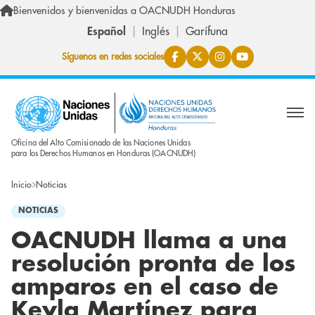
Pasar al contenido principal
Bienvenidos y bienvenidas a OACNUDH Honduras
Español
Inglés
Garífuna
Síguenos en redes sociales
Oficina del Alto Comisionado de las Naciones Unidas
para los Derechos Humanos en Honduras (OACNUDH)
Inicio
Noticias
NOTICIAS
OACNUDH llama a una
resolución pronta de los
amparos en el caso de
Keyla Martínez para