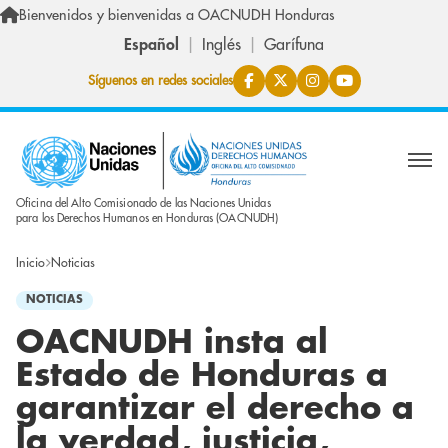
Pasar al contenido principal
Bienvenidos y bienvenidas a OACNUDH Honduras
Español
Inglés
Garífuna
Síguenos en redes sociales
Oficina del Alto Comisionado de las Naciones Unidas
para los Derechos Humanos en Honduras (OACNUDH)
Inicio
Noticias
NOTICIAS
OACNUDH insta al
Estado de Honduras a
garantizar el derecho a
la verdad, justicia,