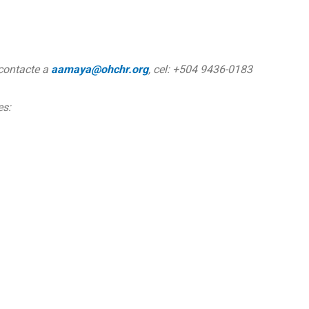
 contacte a
aamaya@ohchr.org
, cel: +504 9436-0183
es: