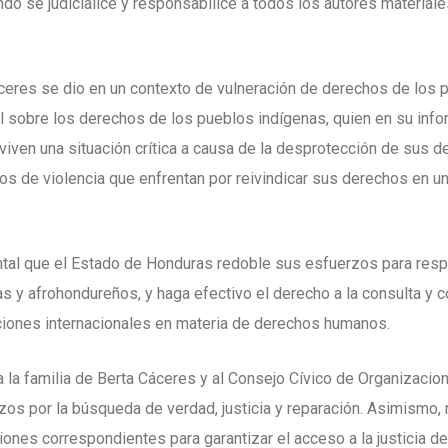
do se judicialice y responsabilice a todos los autores materiale
eres se dio en un contexto de vulneración de derechos de los p
l sobre los derechos de los pueblos indígenas, quien en su infor
iven una situación crítica a causa de la desprotección de sus 
actos de violencia que enfrentan por reivindicar sus derechos en 
l que el Estado de Honduras redoble sus esfuerzos para respe
s y afrohondureños, y haga efectivo el derecho a la consulta y 
aciones internacionales en materia de derechos humanos.
a familia de Berta Cáceres y al Consejo Cívico de Organizacio
s por la búsqueda de verdad, justicia y reparación. Asimismo, r
ciones correspondientes para garantizar el acceso a la justicia de