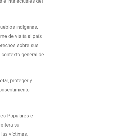
s e intelectuales del
ueblos indígenas,
me de visita al país
derechos sobre sus
un contexto general de
tar, proteger y
consentimiento
nes Populares e
eitera su
 las víctimas.