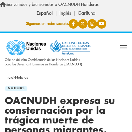
Pasar al contenido principal
Bienvenidos y bienvenidas a OACNUDH Honduras
Español
Inglés
Garífuna
Síguenos en redes sociales
Oficina del Alto Comisionado de las Naciones Unidas
para los Derechos Humanos en Honduras (OACNUDH)
Inicio
Noticias
NOTICIAS
OACNUDH expresa su
consternación por la
trágica muerte de
personas migrantes,