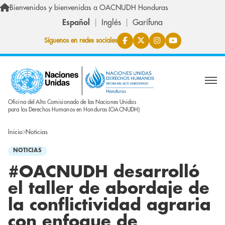
Pasar al contenido principal
Bienvenidos y bienvenidas a OACNUDH Honduras
Español
Inglés
Garífuna
Síguenos en redes sociales
Oficina del Alto Comisionado de las Naciones Unidas
para los Derechos Humanos en Honduras (OACNUDH)
Inicio
Noticias
NOTICIAS
#OACNUDH desarrolló
el taller de abordaje de
la conflictividad agraria
con enfoque de