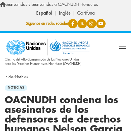
Pasar al contenido principal
Bienvenidos y bienvenidas a OACNUDH Honduras
Español
Inglés
Garífuna
Síguenos en redes sociales
Oficina del Alto Comisionado de las Naciones Unidas
para los Derechos Humanos en Honduras (OACNUDH)
Inicio
Noticias
NOTICIAS
OACNUDH condena los
asesinatos de los
defensores de derechos
humanos Nelson García