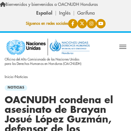
Pasar al contenido principal
Bienvenidos y bienvenidas a OACNUDH Honduras
Español
Inglés
Garífuna
Síguenos en redes sociales
Oficina del Alto Comisionado de las Naciones Unidas
para los Derechos Humanos en Honduras (OACNUDH)
Inicio
Noticias
NOTICIAS
OACNUDH condena el
asesinato de Brayan
Josué López Guzmán,
defensor de los