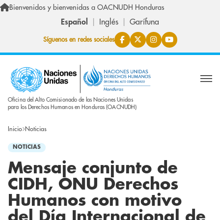
Pasar al contenido principal
Bienvenidos y bienvenidas a OACNUDH Honduras
Español
Inglés
Garífuna
Síguenos en redes sociales
Oficina del Alto Comisionado de las Naciones Unidas
para los Derechos Humanos en Honduras (OACNUDH)
Inicio
Noticias
NOTICIAS
Mensaje conjunto de
CIDH, ONU Derechos
Humanos con motivo
del Día Internacional de