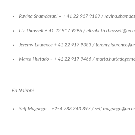
Ravina Shamdasani – + 41 22 917 9169 / ravina.shamdas
Liz Throssell + 41 22 917 9296 / elizabeth.throssell@un.o
Jeremy Laurence + 41 22 917 9383 / jeremy.laurence@un
Marta Hurtado – + 41 22 917 9466 / marta.hurtadogom
En Nairobi
Seif Magango – +254 788 343 897 / seif.magango@un.o