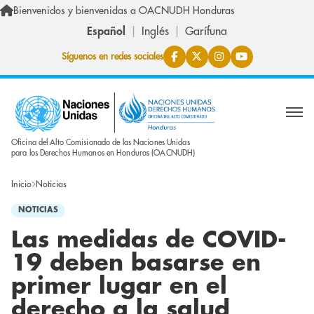
Pasar al contenido principal
Bienvenidos y bienvenidas a OACNUDH Honduras
Español
Inglés
Garífuna
Síguenos en redes sociales
Oficina del Alto Comisionado de las Naciones Unidas
para los Derechos Humanos en Honduras (OACNUDH)
Inicio
Noticias
NOTICIAS
Las medidas de COVID-
19 deben basarse en
primer lugar en el
derecho a la salud