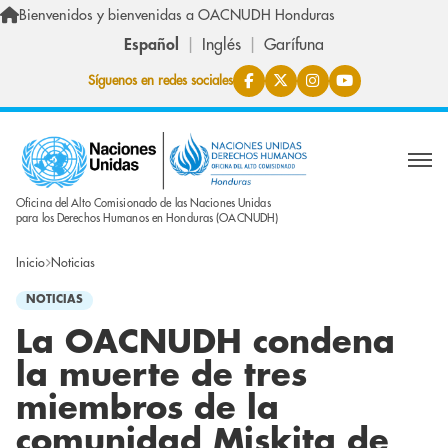
Pasar al contenido principal
Bienvenidos y bienvenidas a OACNUDH Honduras
Español
Inglés
Garífuna
Síguenos en redes sociales
Oficina del Alto Comisionado de las Naciones Unidas
para los Derechos Humanos en Honduras (OACNUDH)
Inicio
Noticias
NOTICIAS
La OACNUDH condena
la muerte de tres
miembros de la
comunidad Miskita de