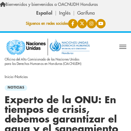
Pasar al contenido principal
Bienvenidos y bienvenidas a OACNUDH Honduras
Español
Inglés
Garífuna
Síguenos en redes sociales
Oficina del Alto Comisionado de las Naciones Unidas
para los Derechos Humanos en Honduras (OACNUDH)
Inicio
Noticias
NOTICIAS
Experto de la ONU: En
tiempos de crisis,
debemos garantizar el
agua y el saneamiento