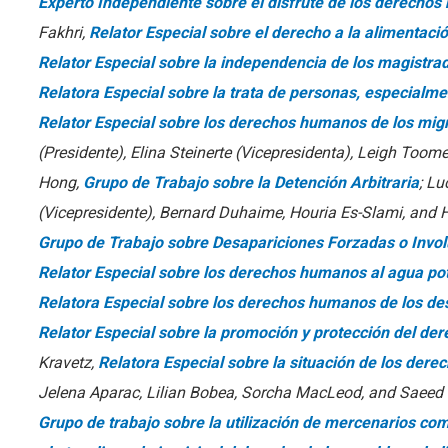
Experto Independiente sobre el disfrute de los derecho
Fakhri,
Relator Especial sobre el derecho a la alimentaci
Relator Especial sobre la independencia de los magistr
Relatora Especial sobre la trata de personas, especialm
Relator Especial sobre los derechos humanos de los mig
(Presidente), Elina Steinerte (Vicepresidenta), Leigh Toom
Hong,
Grupo de Trabajo sobre la Detención Arbitraria
; L
(Vicepresidente), Bernard Duhaime, Houria Es-Slami, and 
Grupo de Trabajo sobre Desapariciones Forzadas o Invol
Relator Especial sobre los derechos humanos al agua po
Relatora Especial sobre los derechos humanos de los de
Relator Especial sobre la promoción y protección del dere
Kravetz,
Relatora Especial sobre la situación de los der
Jelena Aparac, Lilian Bobea, Sorcha MacLeod, and Saeed
Grupo de trabajo sobre la utilización de mercenarios co