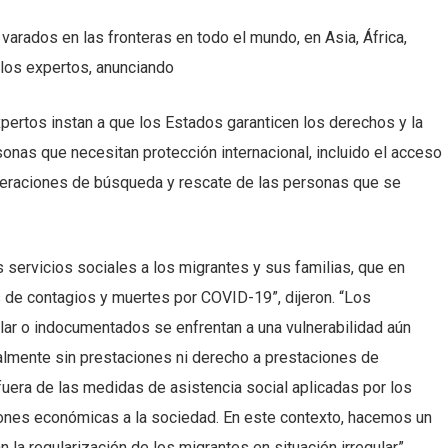
arados en las fronteras en todo el mundo, en Asia, África,
n los expertos, anunciando
xpertos instan a que los Estados garanticen los derechos y la
onas que necesitan protección internacional, incluido el acceso
 operaciones de búsqueda y rescate de las personas que se
 servicios sociales a los migrantes y sus familias, que en
 de contagios y muertes por COVID-19”, dijeron. “Los
lar o indocumentados se enfrentan a una vulnerabilidad aún
almente sin prestaciones ni derecho a prestaciones de
era de las medidas de asistencia social aplicadas por los
iones económicas a la sociedad. En este contexto, hacemos un
la regularización de los migrantes en situación irregular”.