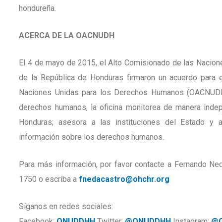
hondureña.
ACERCA DE LA OACNUDH
El 4 de mayo de 2015, el Alto Comisionado de las Nacio
de la República de Honduras firmaron un acuerdo para e
Naciones Unidas para los Derechos Humanos (OACNUDH) 
derechos humanos, la oficina monitorea de manera inde
Honduras; asesora a las instituciones del Estado y a
información sobre los derechos humanos.
Para más información, por favor contacte a Fernando Neda
1750 o escriba a
fnedacastro@ohchr.org
Síganos en redes sociales:
Facebook:
ONUDDHH
Twitter:
@ONUDDHH
Instagram:
@