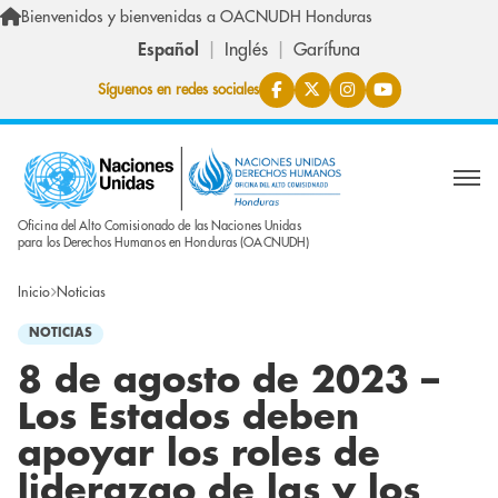
Pasar al contenido principal
Bienvenidos y bienvenidas a OACNUDH Honduras
Español
Inglés
Garífuna
Síguenos en redes sociales
Oficina del Alto Comisionado de las Naciones Unidas
para los Derechos Humanos en Honduras (OACNUDH)
Inicio
Noticias
NOTICIAS
8 de agosto de 2023 –
Los Estados deben
apoyar los roles de
liderazgo de las y los