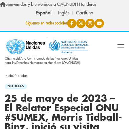
Pasar al contenido principal
Bienvenidos y bienvenidas a OACNUDH Honduras
Español
Inglés
Garífuna
Síguenos en redes sociales
Oficina del Alto Comisionado de las Naciones Unidas
para los Derechos Humanos en Honduras (OACNUDH)
Inicio
Noticias
NOTICIAS
25 de mayo de 2023 –
El Relator Especial ONU
#SUMEX, Morris Tidball-
Binz, inició su visita