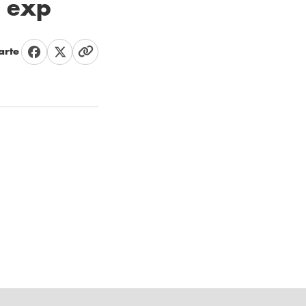
e exp
rte