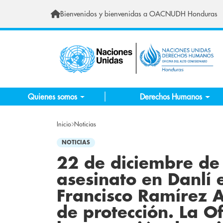
Pasar al contenido principal
Bienvenidos y bienvenidas a OACNUDH Honduras
Quienes somos
Derechos Humanos
Inicio
Noticias
NOTICIAS
22 de diciembre d
asesinato en Danlí 
Francisco Ramírez 
de protección. La Of