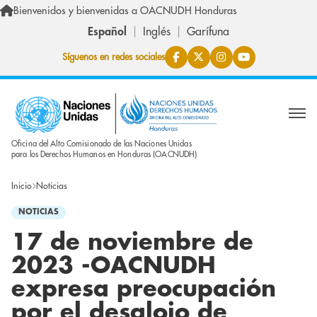
Pasar al contenido principal
Bienvenidos y bienvenidas a OACNUDH Honduras
Español
Inglés
Garífuna
Síguenos en redes sociales
Oficina del Alto Comisionado de las Naciones Unidas
para los Derechos Humanos en Honduras (OACNUDH)
Inicio
Noticias
NOTICIAS
17 de noviembre de
2023 -OACNUDH
expresa preocupación
por el desalojo de