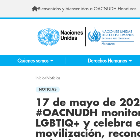
Pasar al contenido principal
Bienvenidos y bienvenidas a OACNUDH Honduras
Quienes somos
Derechos Humanos
Inicio
Noticias
NOTICIAS
17 de mayo de 2023
#OACNUDH monitore
LGBTIQ+ y celebra el
movilización, recon