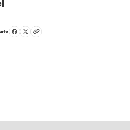
l
rte