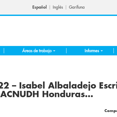
Español
Inglés
Garífuna
Áreas de trabajo
Informes
2 – Isabel Albaladejo Escr
 OACNUDH Honduras…
Compa