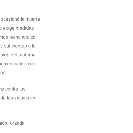
e ocasionó la muerte
tro exige medidas
rechos humanos. En
s suficientes a la
gales del sistema
cada en materia de
nos.
ia contra las
 de las víctimas y
nión forzada