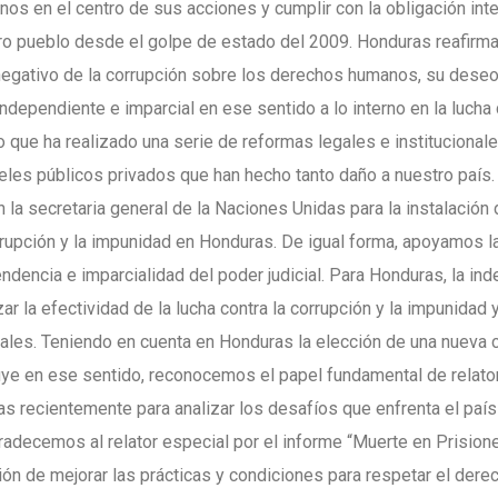
os en el centro de sus acciones y cumplir con la obligación inte
tro pueblo desde el golpe de estado del 2009. Honduras reafirma
negativo de la corrupción sobre los derechos humanos, su deseo 
independiente e imparcial en ese sentido a lo interno en la lucha 
 que ha realizado una serie de reformas legales e institucionales
rteles públicos privados que han hecho tanto daño a nuestro país
la secretaria general de la Naciones Unidas para la instalació
rrupción y la impunidad en Honduras. De igual forma, apoyamos l
endencia e imparcialidad del poder judicial. Para Honduras, la in
r la efectividad de la lucha contra la corrupción y la impunidad y
iales. Teniendo en cuenta en Honduras la elección de una nueva 
buye en ese sentido, reconocemos el papel fundamental de relato
as recientemente para analizar los desafíos que enfrenta el país
radecemos al relator especial por el informe “Muerte en Prisio
ión de mejorar las prácticas y condiciones para respetar el dere