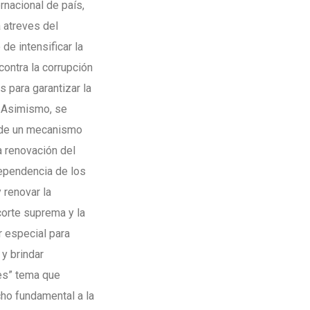
rnacional de país,
 atreves del
de intensificar la
contra la corrupción
 para garantizar la
. Asimismo, se
n de un mecanismo
a renovación del
dependencia de los
 renovar la
corte suprema y la
r especial para
 y brindar
nes” tema que
cho fundamental a la