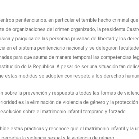
entros penitenciarios, en particular el terrible hecho criminal qu
arte de organizaciones del crimen organizado, la presidenta Cas
 física y psíquica de las personas privadas de libertad y los de
ia en el sistema penitenciario nacional y se delegaron facultade
 armadas para que asuma de manera temporal las competencias le
stitución de la República. A pesar de ser una situación tan deli
 que estas medidas se adopten con respeto a los derechos huma
ón sobre la prevención y respuesta a todas las formas de violenc
prioridad es la eliminación de violencia de género y la protección
resolución sobre el matrimonio infantil temprano y forzado.
híbe estas prácticas y reconoce que el matrimonio infantil y la u
erpetúa la violencia sexual y la violencia de género.