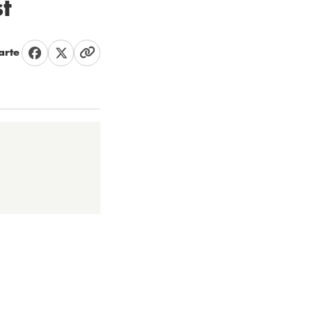
st
rte
d