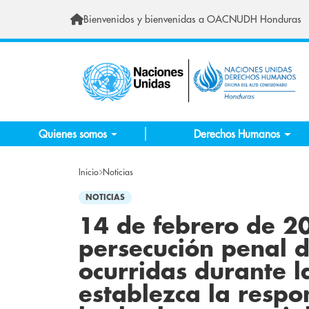
Pasar al contenido principal
Bienvenidos y bienvenidas a OACNUDH Honduras
Quienes somos
Derechos Humanos
Inicio
Noticias
NOTICIAS
14 de febrero de 
persecución penal d
ocurridas durante la
establezca la respo