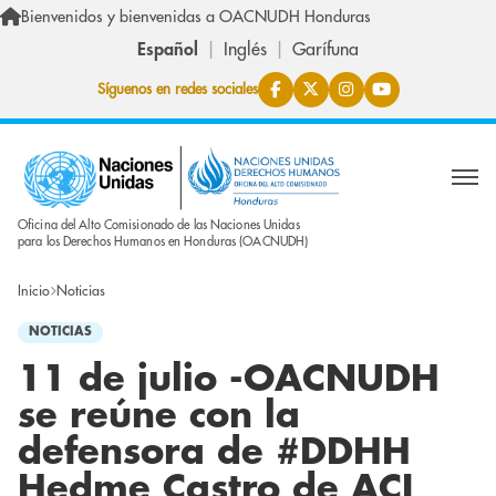
Pasar al contenido principal
Bienvenidos y bienvenidas a OACNUDH Honduras
Español
Inglés
Garífuna
Síguenos en redes sociales
Oficina del Alto Comisionado de las Naciones Unidas
para los Derechos Humanos en Honduras (OACNUDH)
Inicio
Noticias
NOTICIAS
11 de julio -OACNUDH
se reúne con la
defensora de #DDHH
Hedme Castro de ACI